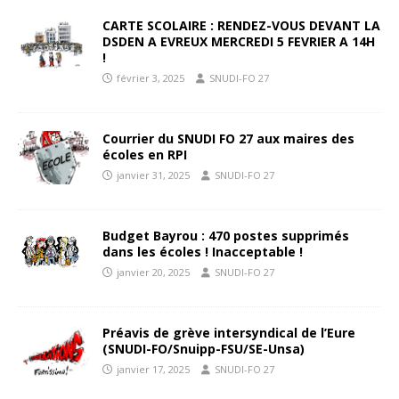
CARTE SCOLAIRE : RENDEZ-VOUS DEVANT LA
DSDEN A EVREUX MERCREDI 5 FEVRIER A 14H
!
février 3, 2025
SNUDI-FO 27
Courrier du SNUDI FO 27 aux maires des
écoles en RPI
janvier 31, 2025
SNUDI-FO 27
Budget Bayrou : 470 postes supprimés
dans les écoles ! Inacceptable !
janvier 20, 2025
SNUDI-FO 27
Préavis de grève intersyndical de l’Eure
(SNUDI-FO/Snuipp-FSU/SE-Unsa)
janvier 17, 2025
SNUDI-FO 27