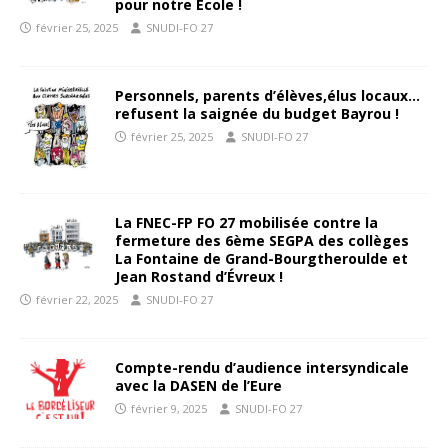
pour notre Ecole !
février 25, 2025
SNUDI-FO 27
Personnels, parents d’élèves,élus locaux…
refusent la saignée du budget Bayrou !
février 25, 2025
SNUDI-FO 27
La FNEC-FP FO 27 mobilisée contre la
fermeture des 6ème SEGPA des collèges
La Fontaine de Grand-Bourgtheroulde et
Jean Rostand d’Évreux !
février 22, 2025
SNUDI-FO 27
Compte-rendu d’audience intersyndicale
avec la DASEN de l’Eure
février 9, 2025
SNUDI-FO 27