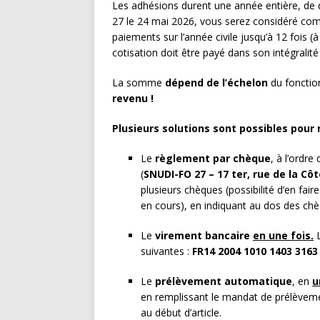
Les adhésions durent une année entière, de
27 le 24 mai 2026, vous serez considéré co
paiements sur l’année civile jusqu’à 12 fois (à 
cotisation doit être payé dans son intégralit
La somme
dépend de l’échelon
du fonction
revenu !
Plusieurs solutions sont possibles pour
Le
règlement par chèque
, à l’ordre
(
SNUDI-FO 27 – 17 ter, rue de la Cô
plusieurs chèques (possibilité d’en fa
en cours), en indiquant au dos des ch
Le
virement bancaire
en une fois.
L
suivantes :
FR14 2004 1010 1403 3163
Le
prélèvement automatique
, en
u
en remplissant le mandat de prélèveme
au début d’article.