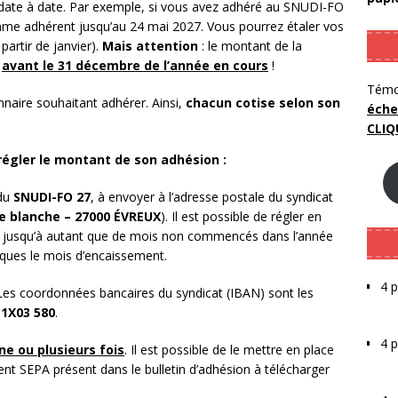
 date à date. Par exemple, si vous avez adhéré au SNUDI-FO
mme adhérent jusqu’au 24 mai 2027. Vous pourrez étaler vos
partir de janvier).
Mais attention
: le montant de la
é
avant le 31 décembre de l’année en cours
!
Témo
naire souhaitant adhérer. Ainsi,
chacun cotise selon son
éche
CLIQ
 régler le montant de son adhésion :
 du
SNUDI-FO 27
, à envoyer à l’adresse postale du syndicat
te blanche – 27000 ÉVREUX
). Il est possible de régler en
ire jusqu’à autant que de mois non commencés dans l’année
èques le mois d’encaissement.
4 p
es coordonnées bancaires du syndicat (IBAN) sont les
 1X03 580
.
4 
ne ou plusieurs fois
. Il est possible de le mettre en place
nt SEPA présent dans le bulletin d’adhésion à télécharger