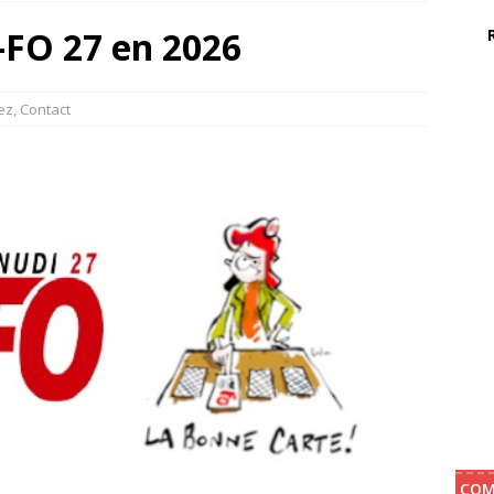
FO 27 en 2026
du de la CAPD : Recours temps partiel et disponibilité
CAPD
du du CSA SD d’ajustement pour la rentrée 2026. De nouvelles
ez
,
Contact
dmissible !
CARTE SCOLAIRE / CSA SD / CDEN
e, « 2 ème journée de pré-rentrée » et journée de solidarité
X
COM