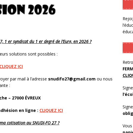
Rejoi
l’édu
éduca
1 er syndicat du 1 er degré de l’Eure, en 2026 ?
urs solutions sont possibles :
Retro
CLIQUEZ
ICI
FERM
CLIQ
voyer par mail à l’adresse
snudifo27@gmail.com
ou nous
ante :
Signe
l’éco
nche – 27000 ÉVREUX
Signe
dhésion en ligne :
CLIQUEZ ICI
obli
a cotisation au SNUDI-FO 27 ?
Vous 
papi