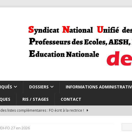
IQUÉS
DOSSIERS
INFORMATIONS ADMINISTRATIV
QUES
RIS / STAGES
CONTACT
des listes complémentaires : FO écrit à la rectrice !
DI-FO 27 en 2026
du du CSA repli carte scolaire et rythmes scolaires
CARTE