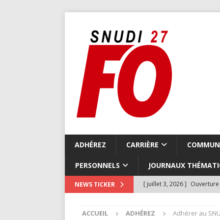
ADHÉREZ
CARRIÈRE
COMMUN
PERSONNELS
JOURNAUX THÉMATI
[ juillet 3, 2026 ]
Ouverture 
NEWS TICKER
COMMUNIQUÉS LOCAUX
ACCUEIL
ADHÉREZ
Adhérer au SNU
[ juillet 3, 2026 ]
Compte-ren