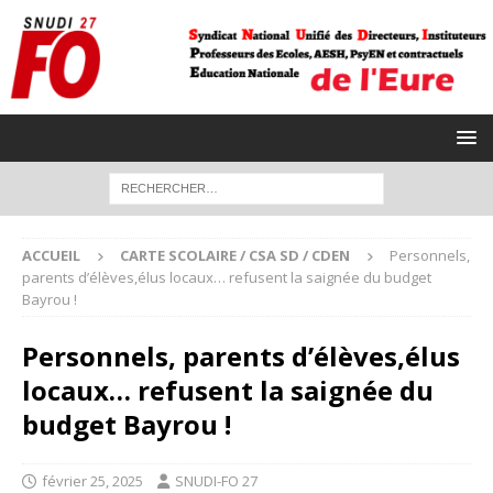
ACCUEIL
CARTE SCOLAIRE / CSA SD / CDEN
Personnels,
parents d’élèves,élus locaux… refusent la saignée du budget
Bayrou !
Personnels, parents d’élèves,élus
locaux… refusent la saignée du
budget Bayrou !
février 25, 2025
SNUDI-FO 27