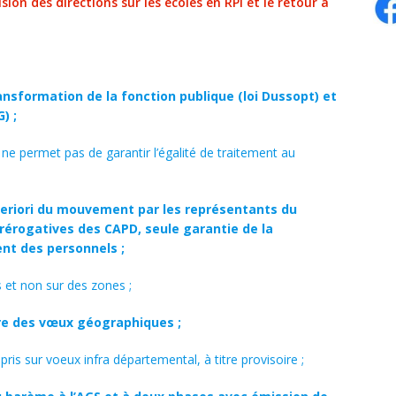
on des directions sur les écoles en RPI et le retour à
ransformation de la fonction publique (loi Dussopt) et
) ;
ne permet pas de garantir l’égalité de traitement au
osteriori du mouvement par les représentants du
rérogatives des CAPD, seule garantie de la
ent des personnels ;
s et non sur des zones ;
ire des vœux géographiques ;
ris sur voeux infra départemental, à titre provisoire ;