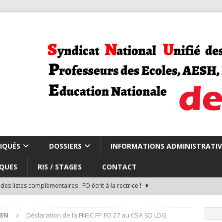
IQUÉS
DOSSIERS
INFORMATIONS ADMINISTRATIV
QUES
RIS / STAGES
CONTACT
des listes complémentaires : FO écrit à la rectrice !
DEN
Déclaration de la FNEC FP FO 27 au CSA SD LDG
du du CSA repli carte scolaire et rythmes scolaires
CARTE