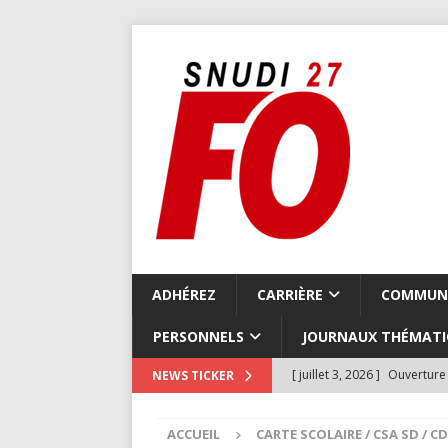
ADHÉREZ
CARRIÈRE
COMMUN
PERSONNELS
JOURNAUX THÉMATI
[ juillet 3, 2026 ]
Ouverture 
NEWS TICKER
COMMUNIQUÉS LOCAUX
ACCUEIL
CARTE SCOLAIRE / CSA SD / C
[ juillet 3, 2026 ]
Compte-ren