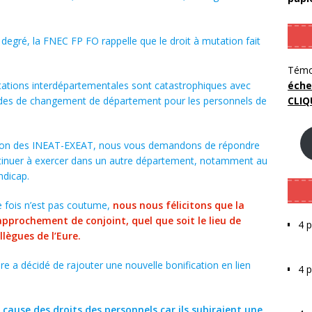
degré, la FNEC FP FO rappelle que le droit à mutation fait
Témo
éche
utations interdépartementales sont catastrophiques avec
CLIQ
des de changement de département pour les personnels de
sion des INEAT-EXEAT, nous vous demandons de répondre
tinuer à exercer dans un autre département, notamment au
ndicap.
 fois n’est pas coutume,
nous nous félicitons que la
approchement de conjoint, quel que soit le lieu de
4 p
llègues de l’Eure.
e a décidé de rajouter une nouvelle bonification en lien
4 
cause des droits des personnels car ils subiraient une