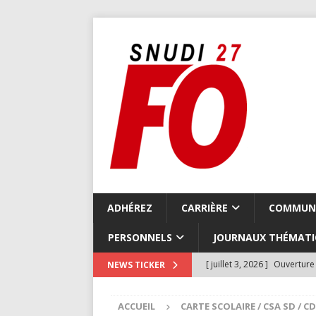
ADHÉREZ
CARRIÈRE
COMMUN
PERSONNELS
JOURNAUX THÉMATI
[ juillet 3, 2026 ]
Ouverture 
NEWS TICKER
COMMUNIQUÉS LOCAUX
ACCUEIL
CARTE SCOLAIRE / CSA SD / C
[ juillet 3, 2026 ]
Compte-ren