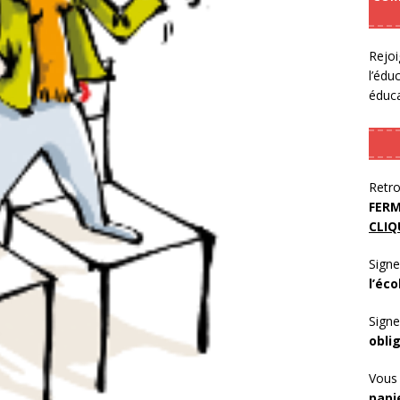
Rejoi
l’édu
éduca
Retro
FERM
CLIQ
Signe
l’éco
Signe
obli
Vous 
papi