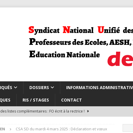
IQUÉS
DOSSIERS
INFORMATIONS ADMINISTRATIV
QUES
RIS / STAGES
CONTACT
des listes complémentaires : FO écrit à la rectrice !
DEN
CSA SD du mardi 4 mars 2025 : Déclaration et vœux
du du CSA repli carte scolaire et rythmes scolaires
CARTE