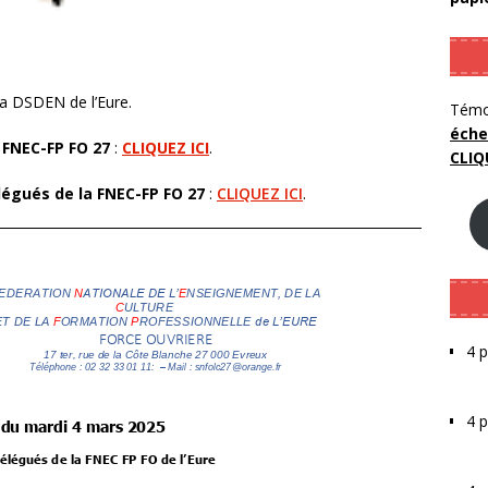
la DSDEN de l’Eure.
Témo
éche
 FNEC-FP FO 27
:
CLIQUEZ ICI
.
CLIQ
légués de la FNEC-FP FO 27
:
CLIQUEZ ICI
.
4 p
4 