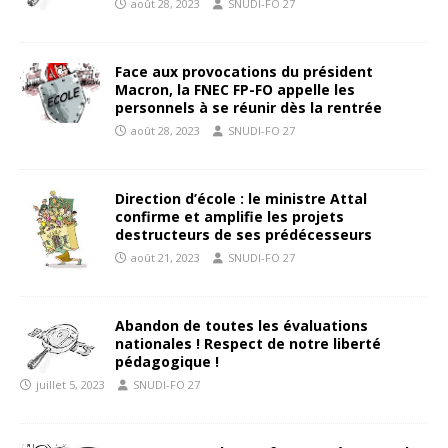
août 28, 2023
SNUDI-FO 27
Face aux provocations du président
Macron, la FNEC FP-FO appelle les
personnels à se réunir dès la rentrée
août 28, 2023
SNUDI-FO 27
Direction d’école : le ministre Attal
confirme et amplifie les projets
destructeurs de ses prédécesseurs
août 21, 2023
SNUDI-FO 27
Abandon de toutes les évaluations
nationales ! Respect de notre liberté
pédagogique !
juillet 5, 2023
SNUDI-FO 27