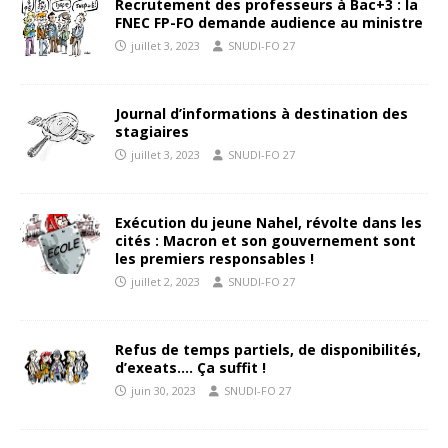
Recrutement des professeurs à Bac+3 : la
FNEC FP-FO demande audience au ministre
juillet 3, 2023
SNUDI-FO 27
Journal d’informations à destination des
stagiaires
juillet 3, 2023
SNUDI-FO 27
Exécution du jeune Nahel, révolte dans les
cités : Macron et son gouvernement sont
les premiers responsables !
juillet 2, 2023
SNUDI-FO 27
Refus de temps partiels, de disponibilités,
d’exeats…. Ça suffit !
juin 30, 2023
SNUDI-FO 27