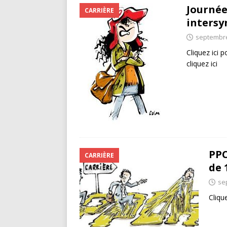
Journée
CARRIÈRE
intersy
septembre
Cliquez ici 
cliquez ici
PPC
CARRIÈRE
de 
se
Cliqu