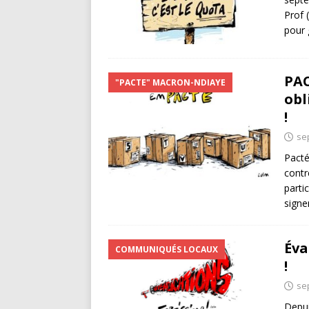
Prof 
pour 
PAC
"PACTE" MACRON-NDIAYE
obl
!
se
Pacté
contr
parti
signe
Éva
COMMUNIQUÉS LOCAUX
!
se
Depui