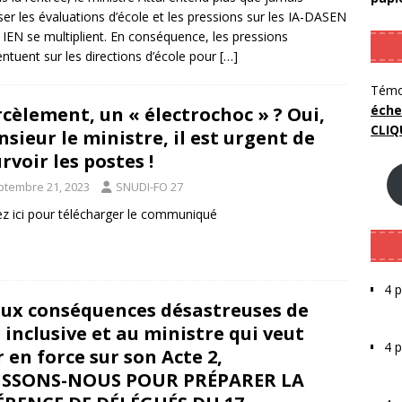
er les évaluations d’école et les pressions sur les IA-DASEN
s IEN se multiplient. En conséquence, les pressions
entuent sur les directions d’école pour
[…]
Témo
éche
cèlement, un « électrochoc » ? Oui,
CLIQ
sieur le ministre, il est urgent de
rvoir les postes !
ptembre 21, 2023
SNUDI-FO 27
ez ici pour télécharger le communiqué
4 p
aux conséquences désastreuses de
e inclusive et au ministre qui veut
4 
 en force sur son Acte 2,
SSONS-NOUS POUR PRÉPARER LA