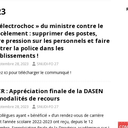
23
du de la CAPD : Recours temps partiel et disponibilité
CAPD
’électrochoc » du ministre contre le
du du CSA SD d’ajustement pour la rentrée 2026. De nouvelles
cèlement : supprimer des postes,
dmissible !
CARTE SCOLAIRE / CSA SD / CDEN
re pression sur les personnels et faire
trer la police dans les
e, « 2 ème journée de pré-rentrée » et journée de solidarité
blissements !
X
ptembre 28, 2023
SNUDI-FO 27
ez ici pour télécharger le communiqué !
R : Appréciation finale de la DASEN
modalités de recours
ptembre 28, 2023
SNUDI-FO 27
ollègues ayant « bénéficié » d’un rendez-vous de carrière
t l’année scolaire 2022-2023 ont reçu, depuis le 12
COM
mbre, l’appréciation finale de la Directrice académique sur I-