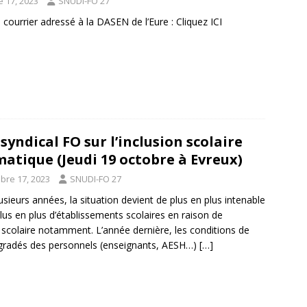
 17, 2023
SNUDI-FO 27
 courrier adressé à la DASEN de l’Eure : Cliquez ICI
syndical FO sur l’inclusion scolaire
atique (Jeudi 19 octobre à Evreux)
bre 17, 2023
SNUDI-FO 27
usieurs années, la situation devient de plus en plus intenable
lus en plus d’établissements scolaires en raison de
on scolaire notamment. L’année dernière, les conditions de
égradés des personnels (enseignants, AESH…)
[…]