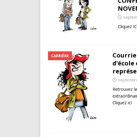
CONFÉ
NOVEM
septem
Cliquez I
Courrie
CARRIÈRE
d’école 
représe
septembre
Retrouvez le
extraordinair
Cliquez ici