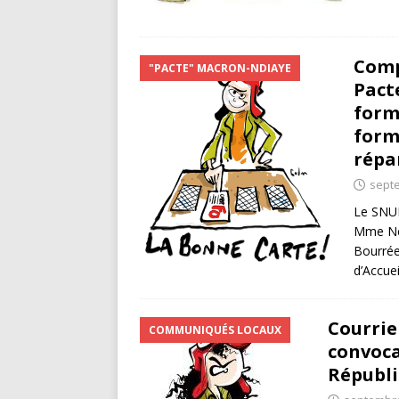
Comp
"PACTE" MACRON-NDIAYE
Pact
form
forma
répa
septe
Le SNUD
Mme Ned
Bourrée
d’Accue
Courrie
COMMUNIQUÉS LOCAUX
convoca
Républi