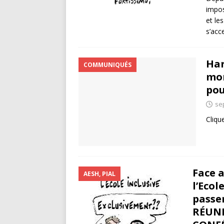
impos
et le
s’acc
Har
COMMUNIQUÉS
mon
pou
se
Cliqu
Face 
AESH, PIAL
l’Ecol
passer
RÉUNI