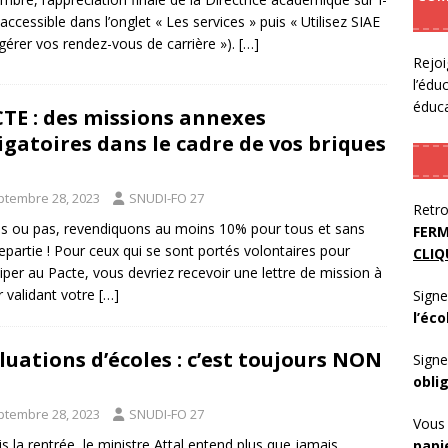
(accessible dans l’onglet « Les services » puis « Utilisez SIAE
gérer vos rendez-vous de carrière »).
[…]
Rejoi
l’édu
éduca
TE : des missions annexes
igatoires dans le cadre de vos briques
ptembre 28, 2023
SNUDI-FO 27
Retro
s ou pas, revendiquons au moins 10% pour tous et sans
FERM
epartie ! Pour ceux qui se sont portés volontaires pour
CLIQ
ciper au Pacte, vous devriez recevoir une lettre de mission à
r validant votre
[…]
Signe
l’éco
luations d’écoles : c’est toujours NON
Signe
obli
ptembre 28, 2023
SNUDI-FO 27
Vous 
s la rentrée, le ministre Attal entend plus que jamais
papi