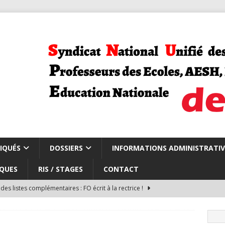
IQUÉS
DOSSIERS
INFORMATIONS ADMINISTRATIV
QUES
RIS / STAGES
CONTACT
des listes complémentaires : FO écrit à la rectrice !
du du CSA repli carte scolaire et rythmes scolaires
CARTE