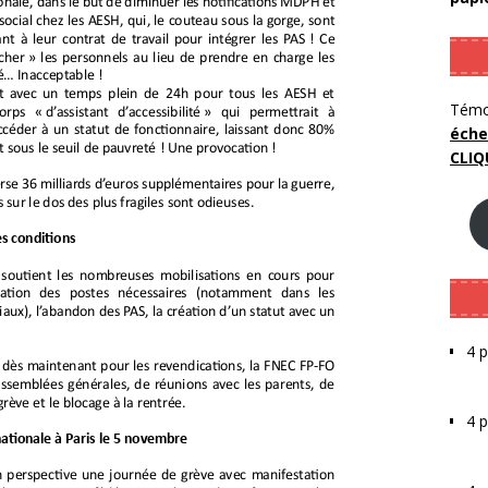
Témo
éche
CLIQ
4 p
4 