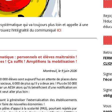
Rejoi
l’édu
systématique qui va toujours plus loin et appelle à une
éduca
rouvez l’intégralité du communiqué
ICI
Retro
FERM
CLIQ
Signe
l’éco
Signe
obli
Vous 
papi