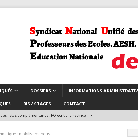
IQUÉS
DOSSIERS
INFORMATIONS ADMINISTRATIV
QUES
RIS / STAGES
CONTACT
des listes complémentaires : FO écrit à la rectrice !
tématique : mobilisons-nous
du du CSA repli carte scolaire et rythmes scolaires
CARTE