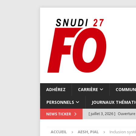
ADHÉREZ
CARRIÈRE
COMMUN
PERSONNELS
JOURNAUX THÉMATI
[ juillet 3, 2026 ]
Ouverture 
NEWS TICKER
COMMUNIQUÉS LOCAUX
ACCUEIL
AESH, PIAL
Inclusion sys
[ juillet 3, 2026 ]
Compte-ren